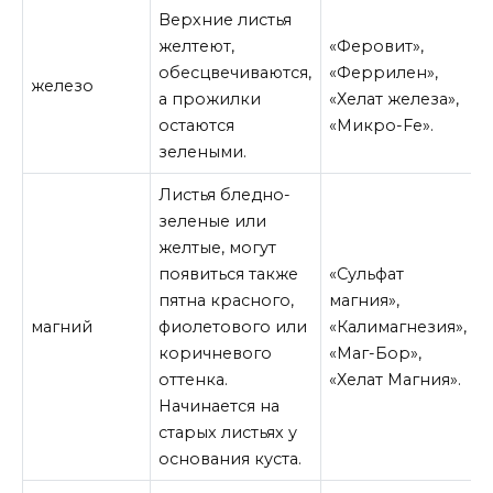
Верхние листья
желтеют,
«Феровит»,
обесцвечиваются,
«Феррилен»,
железо
а прожилки
«Хелат железа»,
остаются
«Микро-Fe».
зелеными.
Листья бледно-
зеленые или
желтые, могут
появиться также
«Сульфат
пятна красного,
магния»,
магний
фиолетового или
«Калимагнезия»,
коричневого
«Маг-Бор»,
оттенка.
«Хелат Магния».
Начинается на
старых листьях у
основания куста.