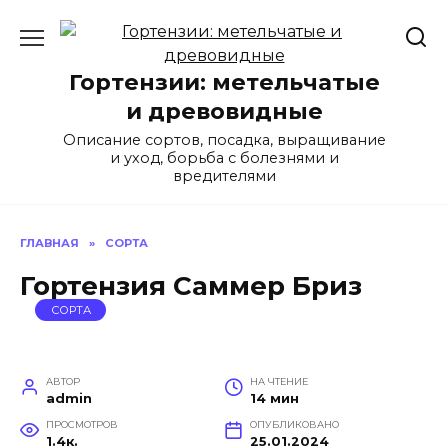
Перейти
к
содержанию
Гортензии: метельчатые
и древовидные
Описание сортов, посадка, выращивание
и уход, борьба с болезнями и
вредителями
ГЛАВНАЯ
»
СОРТА
Гортензия Саммер Бриз
СОРТА
АВТОР
НА ЧТЕНИЕ
admin
14 мин
ПРОСМОТРОВ
ОПУБЛИКОВАНО
1.4к.
25.01.2024