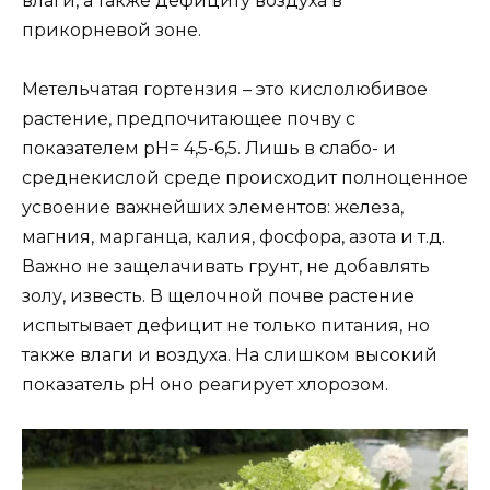
влаги, а также дефициту воздуха в
прикорневой зоне.
Метельчатая гортензия – это кислолюбивое
растение, предпочитающее почву с
показателем pH= 4,5-6,5. Лишь в слабо- и
среднекислой среде происходит полноценное
усвоение важнейших элементов: железа,
магния, марганца, калия, фосфора, азота и т.д.
Важно не защелачивать грунт, не добавлять
золу, известь. В щелочной почве растение
испытывает дефицит не только питания, но
также влаги и воздуха. На слишком высокий
показатель pH оно реагирует хлорозом.