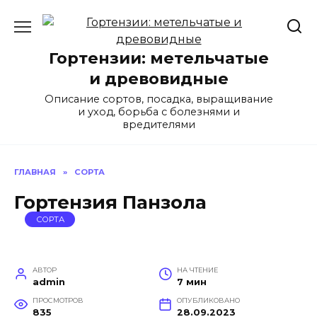
Перейти
к
содержанию
Гортензии: метельчатые
и древовидные
Описание сортов, посадка, выращивание
и уход, борьба с болезнями и
вредителями
ГЛАВНАЯ
»
СОРТА
Гортензия Панзола
СОРТА
АВТОР
НА ЧТЕНИЕ
admin
7 мин
ПРОСМОТРОВ
ОПУБЛИКОВАНО
835
28.09.2023