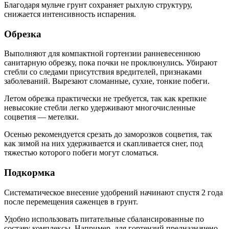
Благодаря мульче грунт сохраняет рыхлую структуру,
снижается интенсивность испарения.
Обрезка
Выполняют для компактной гортензии ранневесеннюю
санитарную обрезку, пока почки не проклюнулись. Убирают
стебли со следами присутствия вредителей, признаками
заболеваний. Вырезают сломанные, сухие, тонкие побеги.
Летом обрезка практически не требуется, так как крепкие
невысокие стебли легко удерживают многочисленные
соцветия — метелки.
Осенью рекомендуется срезать до заморозков соцветия, так
как зимой на них удерживается и скапливается снег, под
тяжестью которого побеги могут сломаться.
Подкормка
Систематическое внесение удобрений начинают спустя 2 года
после перемещения саженцев в грунт.
Удобно использовать питательные сбалансированные по
составу комплексы. Например, для гортензий предназначено