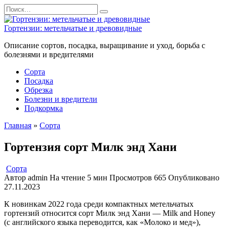
Перейти
Search
к
for:
содержанию
Гортензии: метельчатые и древовидные
Описание сортов, посадка, выращивание и уход, борьба с
болезнями и вредителями
Сорта
Посадка
Обрезка
Болезни и вредители
Подкормка
Главная
»
Сорта
Гортензия сорт Милк энд Хани
Сорта
Автор
admin
На чтение
5 мин
Просмотров
665
Опубликовано
27.11.2023
К новинкам 2022 года среди компактных метельчатых
гортензий относится сорт Милк энд Хани — Milk and Honey
(с английского языка переводится, как «Молоко и мед»),