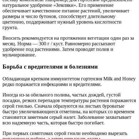
натуральное удобрение «Земляки». Его применение
обеспечивает качественное питание растений, увеличивает
размеры и число бутонов, способствует длительному
цветению, поддерживает нужный уровень кислотности
грунта.
Вносить рекомендуется на протяжении вегетации один раз за
месяц. Норма — 300 г / куст. Равномерно рассыпают
удобрение под растениями. Затем проводят полив и
мульчирование.
Борьба с вредителями и болезнями
Обладающая крепким иммунитетом гортензия Milk and Honey
редко поражается инфекциями и вредителями.
Иногда из-за обильного полива, частых дождей, густой
посадки, резких перепадов температуры растения поражаются
серой гнилью. Сначала образуются на листьях буроватые
быстро увеличивающиеся отметины, на которых со временем
становится заметным серый налет. Заболевание захватывает
всю надземную часть, которая быстро погибает.
При первых симптомах серой гнили необходимо вырезать
пораженные побеги, а затем опрыскать кусты