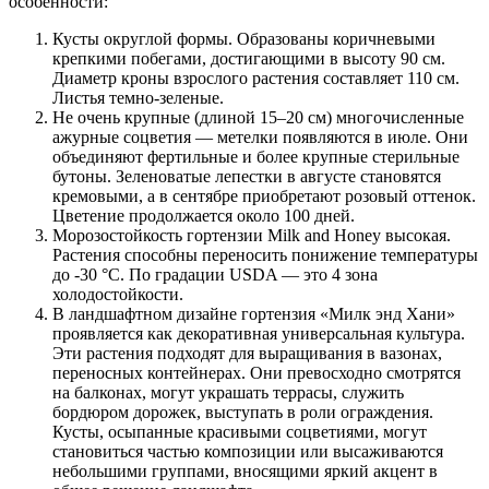
особенности:
Кусты округлой формы. Образованы коричневыми
крепкими побегами, достигающими в высоту 90 см.
Диаметр кроны взрослого растения составляет 110 см.
Листья темно-зеленые.
Не очень крупные (длиной 15–20 см) многочисленные
ажурные соцветия — метелки появляются в июле. Они
объединяют фертильные и более крупные стерильные
бутоны. Зеленоватые лепестки в августе становятся
кремовыми, а в сентябре приобретают розовый оттенок.
Цветение продолжается около 100 дней.
Морозостойкость гортензии Milk and Honey высокая.
Растения способны переносить понижение температуры
до -30 °C. По градации USDA — это 4 зона
холодостойкости.
В ландшафтном дизайне гортензия «Милк энд Хани»
проявляется как декоративная универсальная культура.
Эти растения подходят для выращивания в вазонах,
переносных контейнерах. Они превосходно смотрятся
на балконах, могут украшать террасы, служить
бордюром дорожек, выступать в роли ограждения.
Кусты, осыпанные красивыми соцветиями, могут
становиться частью композиции или высаживаются
небольшими группами, вносящими яркий акцент в