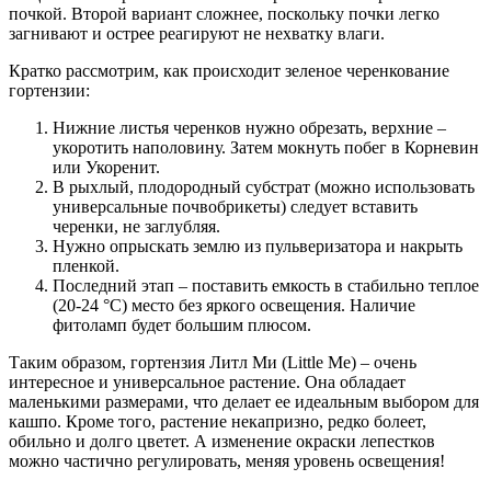
почкой. Второй вариант сложнее, поскольку почки легко
загнивают и острее реагируют не нехватку влаги.
Кратко рассмотрим, как происходит зеленое черенкование
гортензии:
Нижние листья черенков нужно обрезать, верхние –
укоротить наполовину. Затем мокнуть побег в Корневин
или Укоренит.
В рыхлый, плодородный субстрат (можно использовать
универсальные почвобрикеты) следует вставить
черенки, не заглубляя.
Нужно опрыскать землю из пульверизатора и накрыть
пленкой.
Последний этап – поставить емкость в стабильно теплое
(20-24 °C) место без яркого освещения. Наличие
фитоламп будет большим плюсом.
Таким образом, гортензия Литл Ми (Little Me) – очень
интересное и универсальное растение. Она обладает
маленькими размерами, что делает ее идеальным выбором для
кашпо. Кроме того, растение некапризно, редко болеет,
обильно и долго цветет. А изменение окраски лепестков
можно частично регулировать, меняя уровень освещения!