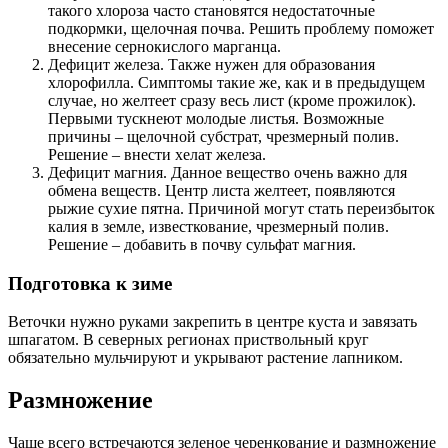
такого хлороза часто становятся недостаточные
подкормки, щелочная почва. Решить проблему поможет
внесение сернокислого марганца.
Дефицит железа. Также нужен для образования
хлорофилла. Симптомы такие же, как и в предыдущем
случае, но желтеет сразу весь лист (кроме прожилок).
Первыми тускнеют молодые листья. Возможные
причины – щелочной субстрат, чрезмерный полив.
Решение – внести хелат железа.
Дефицит магния. Данное вещество очень важно для
обмена веществ. Центр листа желтеет, появляются
рыжие сухие пятна. Причиной могут стать переизбыток
калия в земле, известкование, чрезмерный полив.
Решение – добавить в почву сульфат магния.
Подготовка к зиме
Веточки нужно руками закрепить в центре куста и завязать
шпагатом. В северных регионах приствольный круг
обязательно мульчируют и укрывают растение лапником.
Размножение
Чаще всего встречаются зеленое черенкование и размножение