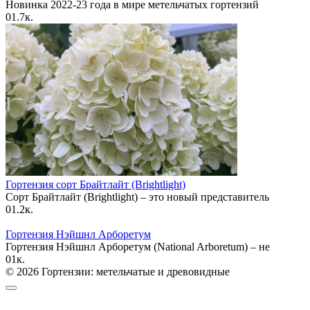
Новинка 2022-23 года в мире метельчатых гортензий
0
1.7к.
Гортензия сорт Брайтлайт (Brightlight)
Сорт Брайтлайт (Brightlight) – это новый представитель
0
1.2к.
Гортензия Нэйшнл Арборетум
Гортензия Нэйшнл Арборетум (National Arboretum) – не
0
1к.
© 2026 Гортензии: метельчатые и древовидные