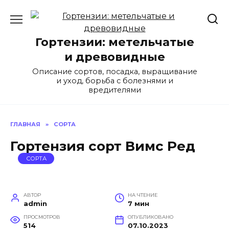
Перейти
к
содержанию
Гортензии: метельчатые
и древовидные
Описание сортов, посадка, выращивание
и уход, борьба с болезнями и
вредителями
ГЛАВНАЯ
»
СОРТА
Гортензия сорт Вимс Ред
СОРТА
АВТОР
НА ЧТЕНИЕ
admin
7 мин
ПРОСМОТРОВ
ОПУБЛИКОВАНО
514
07.10.2023