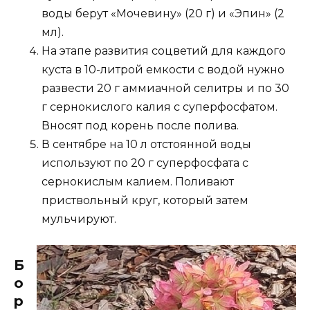
воды берут «Мочевину» (20 г) и «Эпин» (2
мл).
На этапе развития соцветий для каждого
куста в 10-литрой емкости с водой нужно
развести 20 г аммиачной селитры и по 30
г сернокислого калия с суперфосфатом.
Вносят под корень после полива.
В сентябре на 10 л отстоянной воды
используют по 20 г суперфосфата с
сернокислым калием. Поливают
приствольный круг, который затем
мульчируют.
Б
о
р