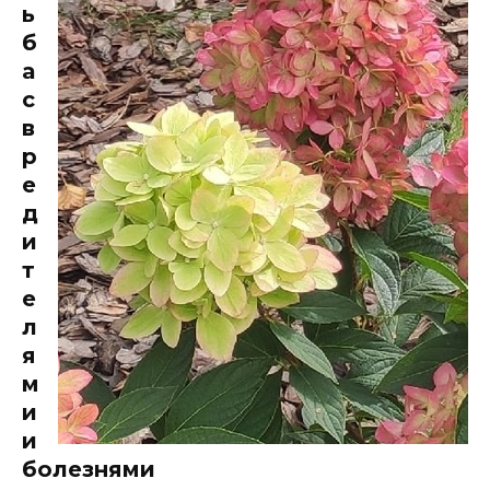
ь
б
а
с
в
р
е
д
и
т
е
л
я
м
и
и
болезнями