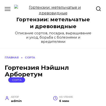
Перейти
к
содержанию
Гортензии: метельчатые
и древовидные
Описание сортов, посадка, выращивание
и уход, борьба с болезнями и
вредителями
ГЛАВНАЯ
»
СОРТА
Гортензия Нэйшнл
Арборетум
СОРТА
АВТОР
НА ЧТЕНИЕ
admin
6 мин